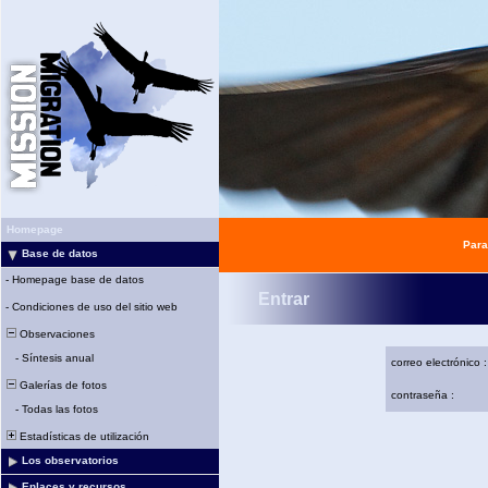
Homepage
Para
Base de datos
-
Homepage base de datos
Entrar
-
Condiciones de uso del sitio web
Observaciones
-
Síntesis anual
correo electrónico :
Galerías de fotos
contraseña :
-
Todas las fotos
Estadísticas de utilización
Los observatorios
Enlaces y recursos