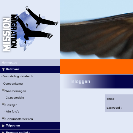
Homepage
Databank
-
Voorstelling databank
Inloggen
-
Overeenkomst
Waarnemingen
-
Jaaroverzicht
email :
Galerijen
paswoord :
-
Alle foto's
Gebruiksstatistieken
Telposten
Bronnen en links