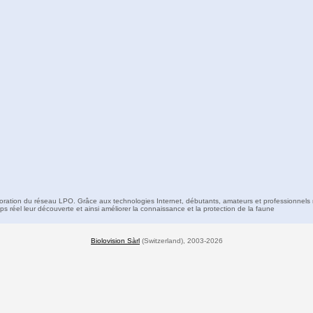
boration du réseau LPO. Grâce aux technologies Internet, débutants, amateurs et professionnels 
s réel leur découverte et ainsi améliorer la connaissance et la protection de la faune
Biolovision Sàrl
(Switzerland), 2003-2026