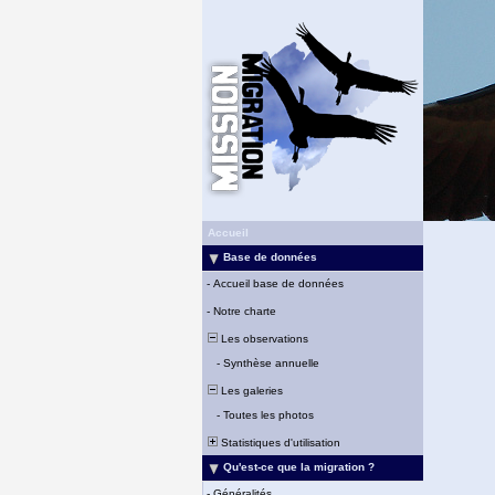
Accueil
Base de données
-
Accueil base de données
-
Notre charte
Les observations
-
Synthèse annuelle
Les galeries
-
Toutes les photos
Statistiques d'utilisation
Qu'est-ce que la migration ?
-
Généralités