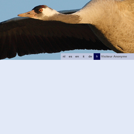
nl
es
en
it
de
fr
Visiteur Anonyme