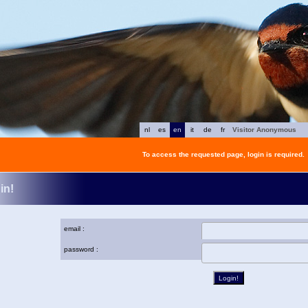
nl
es
en
it
de
fr
Visitor Anonymous
To access the requested page, login is required.
in!
email :
password :