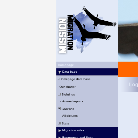
Homepage
Data base
-
Homepage data base
Log
-
Our charter
Sightings
-
Annual reports
Galleries
-
All pictures
Stats
Migration sites
Resources and links