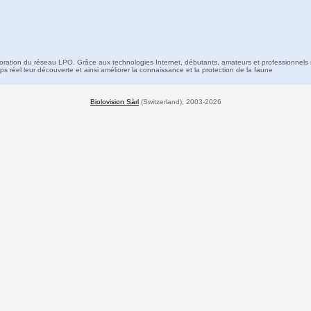
boration du réseau LPO. Grâce aux technologies Internet, débutants, amateurs et professionnels 
s réel leur découverte et ainsi améliorer la connaissance et la protection de la faune
Biolovision Sàrl
(Switzerland), 2003-2026