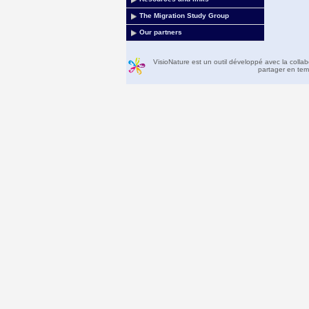
The Migration Study Group
Our partners
VisioNature est un outil développé avec la colla
partager en temp