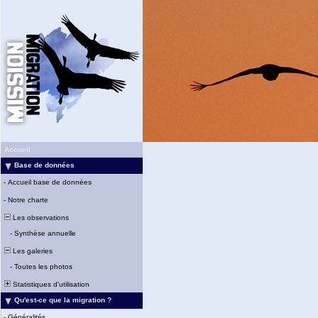
Accueil
Base de données
-
Accueil base de données
-
Notre charte
Les observations
-
Synthèse annuelle
Les galeries
-
Toutes les photos
Statistiques d'utilisation
Qu'est-ce que la migration ?
-
Généralités