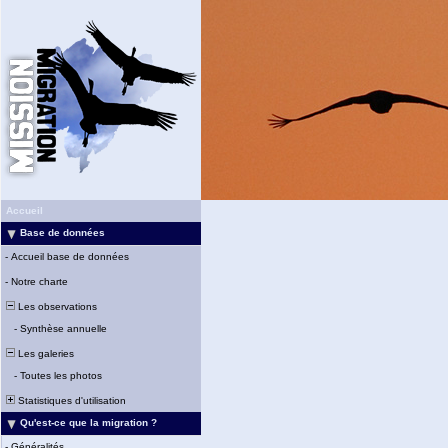
Accueil
Base de données
-
Accueil base de données
-
Notre charte
Les observations
-
Synthèse annuelle
Les galeries
-
Toutes les photos
Statistiques d'utilisation
Qu'est-ce que la migration ?
-
Généralités