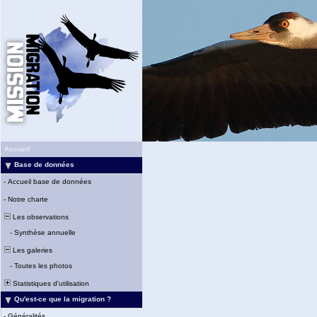
Accueil
Base de données
-
Accueil base de données
-
Notre charte
Les observations
-
Synthèse annuelle
Les galeries
-
Toutes les photos
Statistiques d'utilisation
Qu'est-ce que la migration ?
-
Généralités