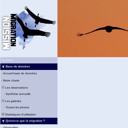
Accueil
Base de données
-
Accueil base de données
-
Notre charte
Les observations
-
Synthèse annuelle
Les galeries
-
Toutes les photos
Statistiques d'utilisation
Qu'est-ce que la migration ?
-
Généralités