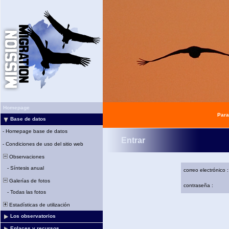
Homepage
Para
Base de datos
-
Homepage base de datos
Entrar
-
Condiciones de uso del sitio web
Observaciones
-
Síntesis anual
correo electrónico :
Galerías de fotos
contraseña :
-
Todas las fotos
Estadísticas de utilización
Los observatorios
Enlaces y recursos