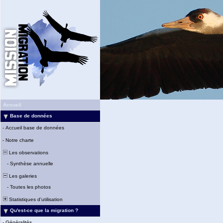
Accueil
Base de données
-
Accueil base de données
-
Notre charte
Les observations
-
Synthèse annuelle
Les galeries
-
Toutes les photos
Statistiques d'utilisation
Qu'est-ce que la migration ?
-
Généralités