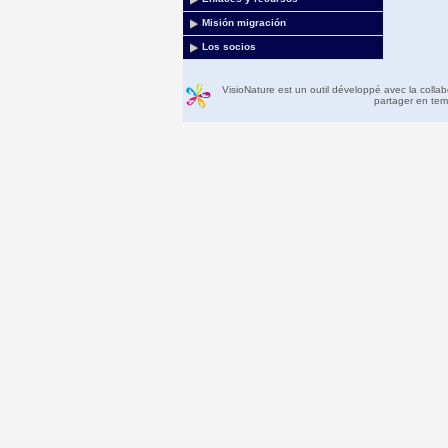
Misión migración
Los socios
VisioNature est un outil développé avec la colla
partager en temp