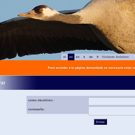
nl
es
en
it
de
fr
Visitante Anónimo
Para acceder a la página demandada es necesario estar 
rar
correo electrónico :
contraseña :