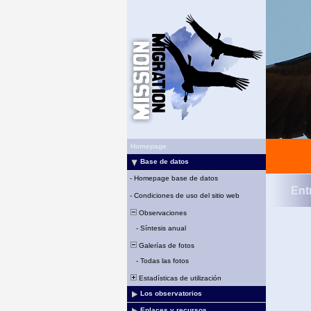
Homepage
Base de datos
-
Homepage base de datos
Ent
-
Condiciones de uso del sitio web
Observaciones
-
Síntesis anual
Galerías de fotos
-
Todas las fotos
Estadísticas de utilización
Los observatorios
Enlaces y recursos