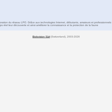
boration du réseau LPO. Grâce aux technologies Internet, débutants, amateurs et professionnels 
s réel leur découverte et ainsi améliorer la connaissance et la protection de la faune
Biolovision Sàrl
(Switzerland), 2003-2026