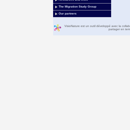
The Migration Study Group
Our partners
VisioNature est un outil développé avec la colla
partager en temp