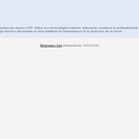
boration du réseau LPO. Grâce aux technologies Internet, débutants, amateurs et professionnels 
s réel leur découverte et ainsi améliorer la connaissance et la protection de la faune
Biolovision Sàrl
(Switzerland), 2003-2026