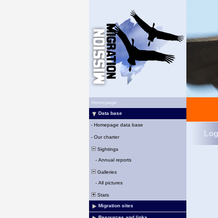
Homepage
Data base
-
Homepage data base
Log
-
Our charter
Sightings
-
Annual reports
Galleries
-
All pictures
Stats
Migration sites
Resources and links