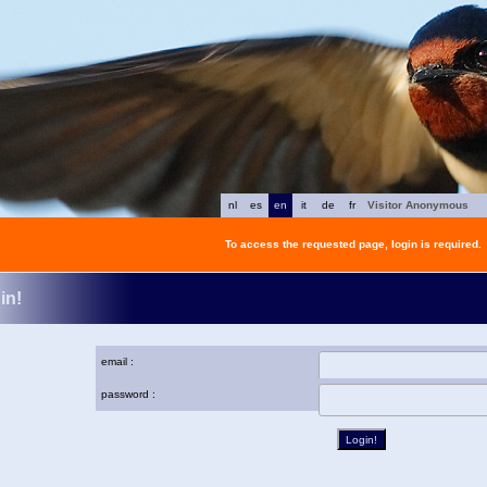
nl
es
en
it
de
fr
Visitor Anonymous
To access the requested page, login is required.
in!
email :
password :