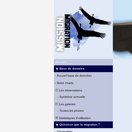
Accueil
Base de données
-
Accueil base de données
-
Notre charte
Les observations
-
Synthèse annuelle
Les galeries
-
Toutes les photos
Statistiques d'utilisation
Qu'est-ce que la migration ?
-
Généralités