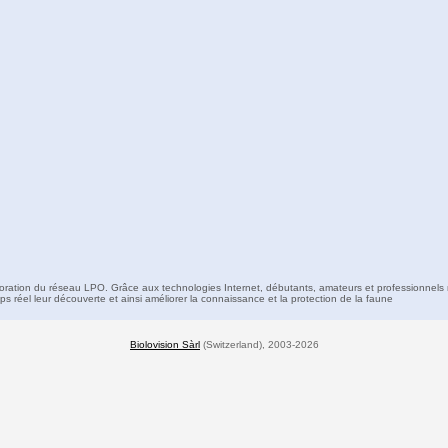
boration du réseau LPO. Grâce aux technologies Internet, débutants, amateurs et professionnels 
s réel leur découverte et ainsi améliorer la connaissance et la protection de la faune
Biolovision Sàrl
(Switzerland), 2003-2026