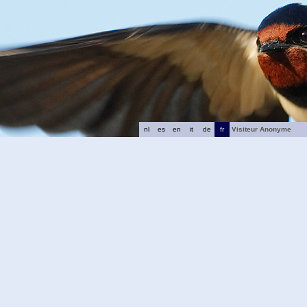
nl
es
en
it
de
fr
Visiteur Anonyme