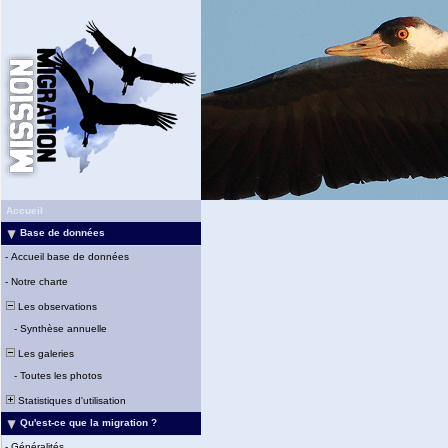
Accueil
Base de données
-
Accueil base de données
-
Notre charte
Les observations
-
Synthèse annuelle
Les galeries
-
Toutes les photos
Statistiques d'utilisation
Qu'est-ce que la migration ?
-
Généralités