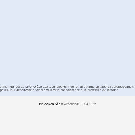
boration du réseau LPO. Grâce aux technologies Internet, débutants, amateurs et professionnels 
s réel leur découverte et ainsi améliorer la connaissance et la protection de la faune
Biolovision Sàrl
(Switzerland), 2003-2026