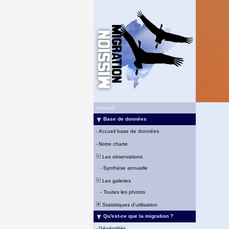
Accueil
Base de données
-
Accueil base de données
-
Notre charte
Les observations
-
Synthèse annuelle
Les galeries
-
Toutes les photos
Statistiques d'utilisation
Qu'est-ce que la migration ?
-
Généralités