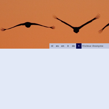
nl
es
en
it
de
fr
Visiteur Anonyme