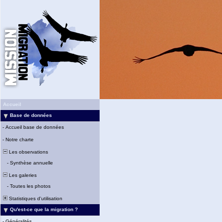
Accueil
Base de données
-
Accueil base de données
-
Notre charte
Les observations
-
Synthèse annuelle
Les galeries
-
Toutes les photos
Statistiques d'utilisation
Qu'est-ce que la migration ?
-
Généralités