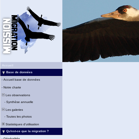
Accueil
Base de données
-
Accueil base de données
-
Notre charte
Les observations
-
Synthèse annuelle
Les galeries
-
Toutes les photos
Statistiques d'utilisation
Qu'est-ce que la migration ?
-
Généralités