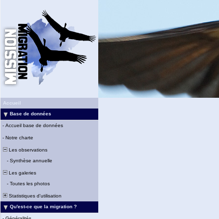
Accueil
Base de données
-
Accueil base de données
-
Notre charte
Les observations
-
Synthèse annuelle
Les galeries
-
Toutes les photos
Statistiques d'utilisation
Qu'est-ce que la migration ?
-
Généralités