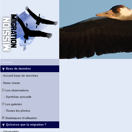
Accueil
Base de données
-
Accueil base de données
-
Notre charte
Les observations
-
Synthèse annuelle
Les galeries
-
Toutes les photos
Statistiques d'utilisation
Qu'est-ce que la migration ?
-
Généralités