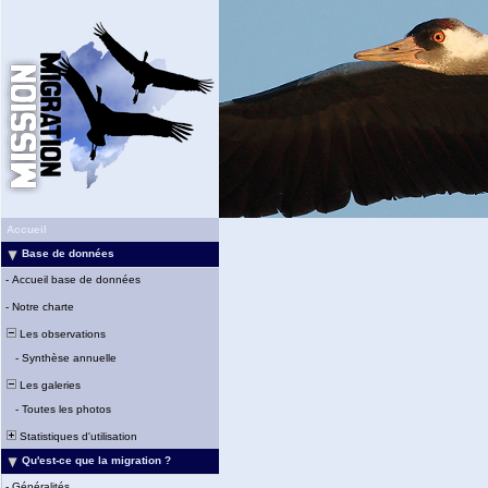
Accueil
Base de données
-
Accueil base de données
-
Notre charte
Les observations
-
Synthèse annuelle
Les galeries
-
Toutes les photos
Statistiques d'utilisation
Qu'est-ce que la migration ?
-
Généralités