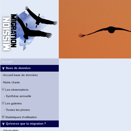
Accueil
Base de données
-
Accueil base de données
-
Notre charte
Les observations
-
Synthèse annuelle
Les galeries
-
Toutes les photos
Statistiques d'utilisation
Qu'est-ce que la migration ?
-
Généralités