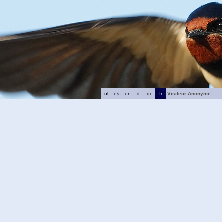
nl
es
en
it
de
fr
Visiteur Anonyme