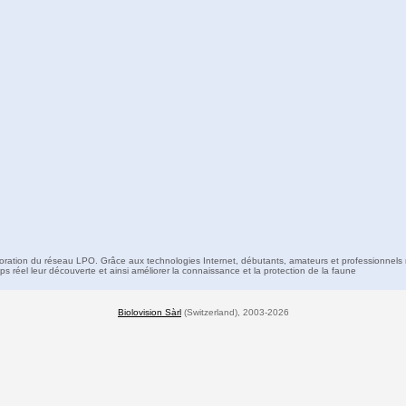
boration du réseau LPO. Grâce aux technologies Internet, débutants, amateurs et professionnels 
s réel leur découverte et ainsi améliorer la connaissance et la protection de la faune
Biolovision Sàrl
(Switzerland), 2003-2026