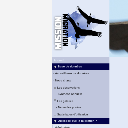
Accueil
Base de données
-
Accueil base de données
-
Notre charte
Les observations
-
Synthèse annuelle
Les galeries
-
Toutes les photos
Statistiques d'utilisation
Qu'est-ce que la migration ?
-
Généralités