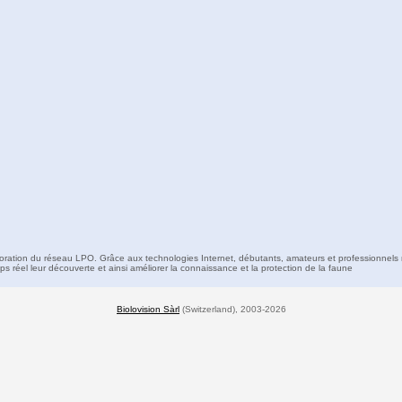
boration du réseau LPO. Grâce aux technologies Internet, débutants, amateurs et professionnels 
s réel leur découverte et ainsi améliorer la connaissance et la protection de la faune
Biolovision Sàrl
(Switzerland), 2003-2026