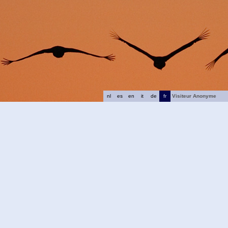
nl
es
en
it
de
fr
Visiteur Anonyme