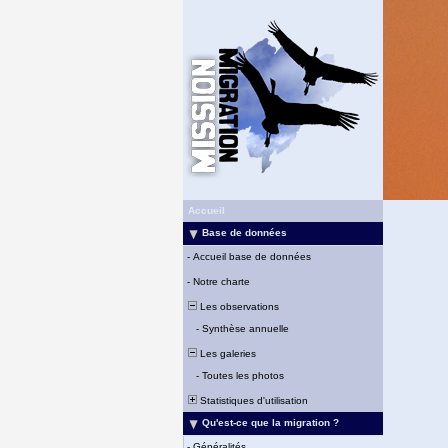
Accueil
Base de données
-
Accueil base de données
-
Notre charte
Les observations
-
Synthèse annuelle
Les galeries
-
Toutes les photos
Statistiques d'utilisation
Qu'est-ce que la migration ?
-
Généralités