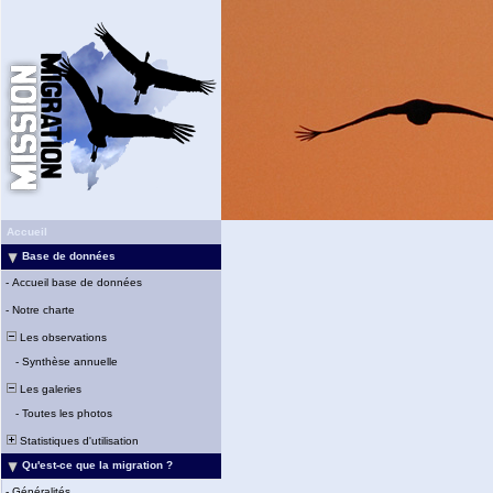
Accueil
Base de données
-
Accueil base de données
-
Notre charte
Les observations
-
Synthèse annuelle
Les galeries
-
Toutes les photos
Statistiques d'utilisation
Qu'est-ce que la migration ?
-
Généralités