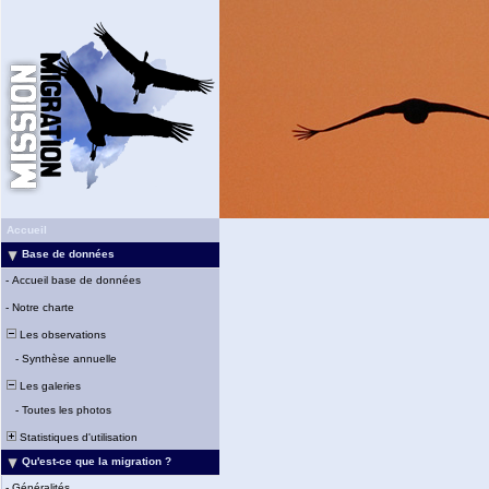
Accueil
Base de données
-
Accueil base de données
-
Notre charte
Les observations
-
Synthèse annuelle
Les galeries
-
Toutes les photos
Statistiques d'utilisation
Qu'est-ce que la migration ?
-
Généralités