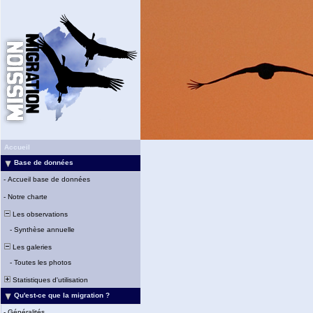
Accueil
Base de données
-
Accueil base de données
-
Notre charte
Les observations
-
Synthèse annuelle
Les galeries
-
Toutes les photos
Statistiques d'utilisation
Qu'est-ce que la migration ?
-
Généralités