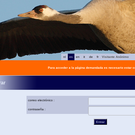
nl
es
en
it
de
fr
Visitante Anónimo
Para acceder a la página demandada es necesario estar 
rar
correo electrónico :
contraseña :