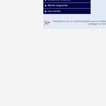
Misión migración
Los socios
VisioNature est un outil développé avec la colla
partager en temp