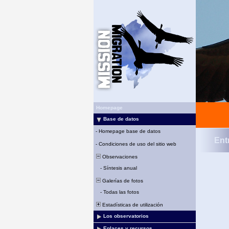
Homepage
Base de datos
-
Homepage base de datos
Ent
-
Condiciones de uso del sitio web
Observaciones
-
Síntesis anual
Galerías de fotos
-
Todas las fotos
Estadísticas de utilización
Los observatorios
Enlaces y recursos