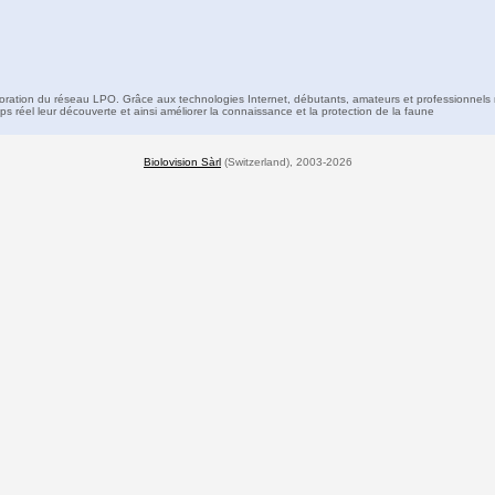
boration du réseau LPO. Grâce aux technologies Internet, débutants, amateurs et professionnels 
s réel leur découverte et ainsi améliorer la connaissance et la protection de la faune
Biolovision Sàrl
(Switzerland), 2003-2026