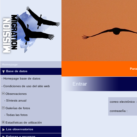
Homepage
Para
Base de datos
-
Homepage base de datos
Entrar
-
Condiciones de uso del sitio web
Observaciones
-
Síntesis anual
correo electrónico :
Galerías de fotos
contraseña :
-
Todas las fotos
Estadísticas de utilización
Los observatorios
Enlaces y recursos