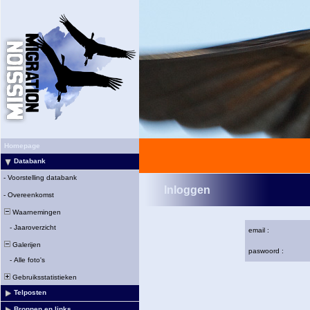
Homepage
Databank
-
Voorstelling databank
Inloggen
-
Overeenkomst
Waarnemingen
-
Jaaroverzicht
email :
Galerijen
paswoord :
-
Alle foto's
Gebruiksstatistieken
Telposten
Bronnen en links