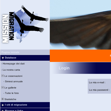
Pagina iniziale
Database
-
Homepage dei dati
Login
-
La nostra carta
Le osservazioni
-
Sintesi annuale
La mia e-mail :
Le gallerie
La mia password :
-
Tutte le foto
Statistiche
I siti di migrazione
Risorse e links