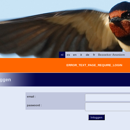
nl
es
en
it
de
fr
Bezoeker Anoniem
ERROR_TEXT_PAGE_REQUIRE_LOGIN
oggen
email :
paswoord :