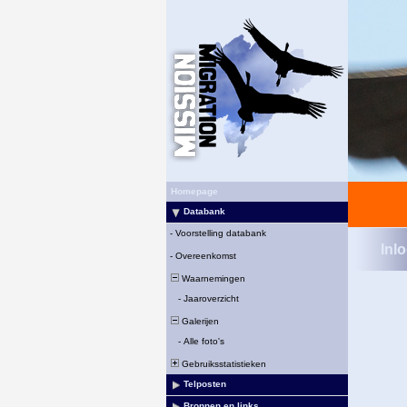
Homepage
Databank
-
Voorstelling databank
Inl
-
Overeenkomst
Waarnemingen
-
Jaaroverzicht
Galerijen
-
Alle foto's
Gebruiksstatistieken
Telposten
Bronnen en links