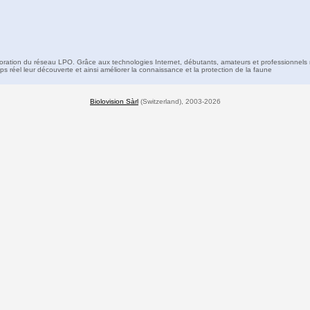
boration du réseau LPO. Grâce aux technologies Internet, débutants, amateurs et professionnels 
s réel leur découverte et ainsi améliorer la connaissance et la protection de la faune
Biolovision Sàrl
(Switzerland), 2003-2026