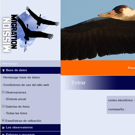
Homepage
Para
Base de datos
-
Homepage base de datos
Entrar
-
Condiciones de uso del sitio web
Observaciones
-
Síntesis anual
correo electrónico :
Galerías de fotos
contraseña :
-
Todas las fotos
Estadísticas de utilización
Los observatorios
Enlaces y recursos