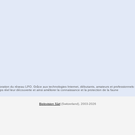
boration du réseau LPO. Grâce aux technologies Internet, débutants, amateurs et professionnels 
s réel leur découverte et ainsi améliorer la connaissance et la protection de la faune
Biolovision Sàrl
(Switzerland), 2003-2026