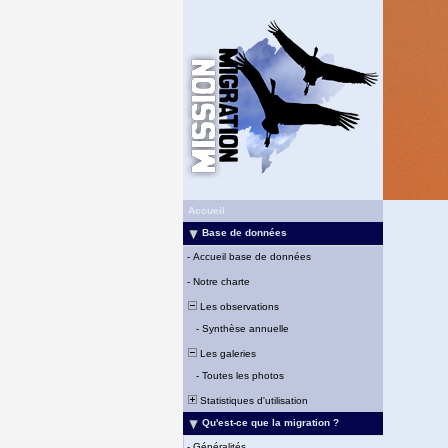
Accueil
Base de données
-
Accueil base de données
-
Notre charte
Les observations
-
Synthèse annuelle
Les galeries
-
Toutes les photos
Statistiques d'utilisation
Qu'est-ce que la migration ?
-
Généralités