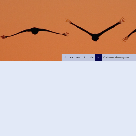
nl
es
en
it
de
fr
Visiteur Anonyme