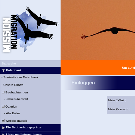
Startseite
Um auf d
Datenbank
-
Startseite der Datenbank
Einloggen
-
Unsere Charta
Beobachtungen
-
Jahresübersicht
Mein E-Mail :
Galerien
Mein Passwort :
-
Alle Bilder
Websitestatistik
Die Beobachtungsplätze
Links und Informationen