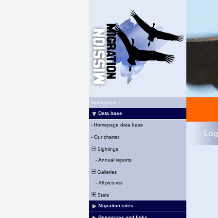
Homepage
Data base
-
Homepage data base
Log
-
Our charter
Sightings
-
Annual reports
Galleries
-
All pictures
Stats
Migration sites
Resources and links