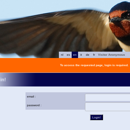
nl
es
en
it
de
fr
Visitor Anonymous
To access the requested page, login is required.
in!
email :
password :