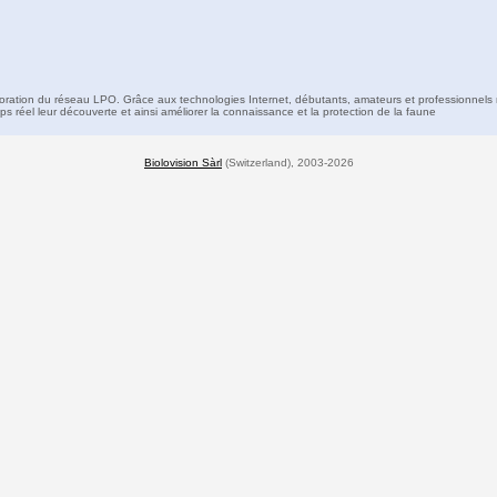
boration du réseau LPO. Grâce aux technologies Internet, débutants, amateurs et professionnels 
s réel leur découverte et ainsi améliorer la connaissance et la protection de la faune
Biolovision Sàrl
(Switzerland), 2003-2026