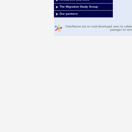
The Migration Study Group
Our partners
VisioNature est un outil développé avec la colla
partager en temp