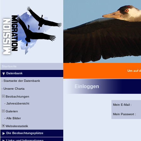
Startseite
Um auf d
Datenbank
-
Startseite der Datenbank
Einloggen
-
Unsere Charta
Beobachtungen
-
Jahresübersicht
Mein E-Mail :
Galerien
Mein Passwort :
-
Alle Bilder
Websitestatistik
Die Beobachtungsplätze
Links und Informationen