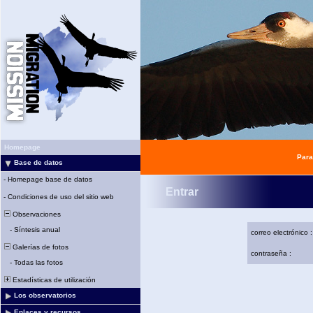
Homepage
Para
Base de datos
-
Homepage base de datos
Entrar
-
Condiciones de uso del sitio web
Observaciones
-
Síntesis anual
correo electrónico :
Galerías de fotos
contraseña :
-
Todas las fotos
Estadísticas de utilización
Los observatorios
Enlaces y recursos