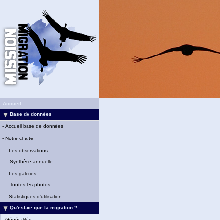
Accueil
Base de données
-
Accueil base de données
-
Notre charte
Les observations
-
Synthèse annuelle
Les galeries
-
Toutes les photos
Statistiques d'utilisation
Qu'est-ce que la migration ?
-
Généralités