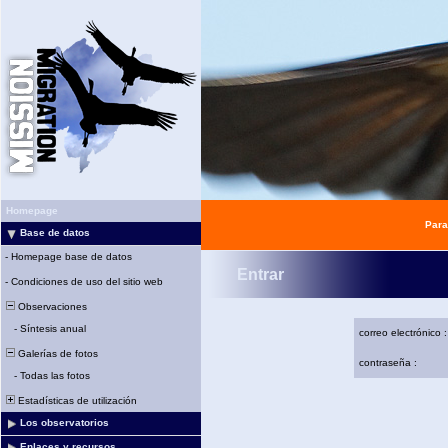
Homepage
Para
Base de datos
-
Homepage base de datos
Entrar
-
Condiciones de uso del sitio web
Observaciones
-
Síntesis anual
correo electrónico :
Galerías de fotos
contraseña :
-
Todas las fotos
Estadísticas de utilización
Los observatorios
Enlaces y recursos