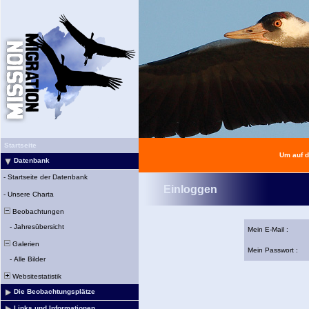
Startseite
Um auf d
Datenbank
-
Startseite der Datenbank
Einloggen
-
Unsere Charta
Beobachtungen
-
Jahresübersicht
Mein E-Mail :
Galerien
Mein Passwort :
-
Alle Bilder
Websitestatistik
Die Beobachtungsplätze
Links und Informationen