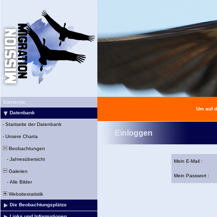
Startseite
Um auf d
Datenbank
-
Startseite der Datenbank
Einloggen
-
Unsere Charta
Beobachtungen
-
Jahresübersicht
Mein E-Mail :
Galerien
Mein Passwort :
-
Alle Bilder
Websitestatistik
Die Beobachtungsplätze
Links und Informationen