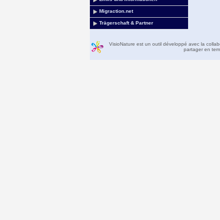
Migraction.net
Trägerschaft & Partner
VisioNature est un outil développé avec la colla
partager en temp