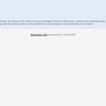
boration du réseau LPO. Grâce aux technologies Internet, débutants, amateurs et professionnels 
s réel leur découverte et ainsi améliorer la connaissance et la protection de la faune
Biolovision Sàrl
(Switzerland), 2003-2026