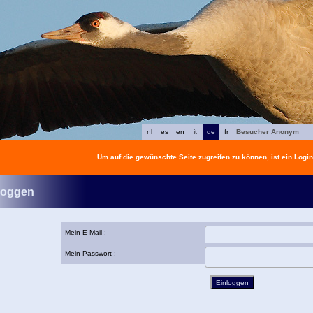
nl
es
en
it
de
fr
Besucher Anonym
Um auf die gewünschte Seite zugreifen zu können, ist ein Login 
loggen
Mein E-Mail :
Mein Passwort :