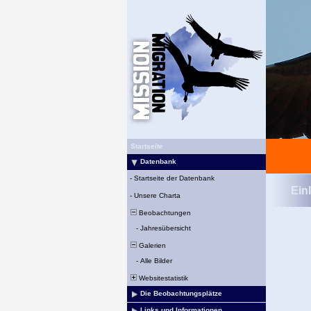
Startseite
Datenbank
-
Startseite der Datenbank
Ein
-
Unsere Charta
Beobachtungen
-
Jahresübersicht
Galerien
-
Alle Bilder
Websitestatistik
Die Beobachtungsplätze
Links und Informationen