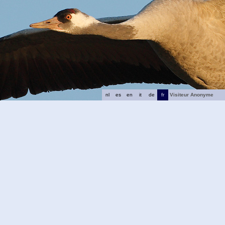
nl
es
en
it
de
fr
Visiteur Anonyme