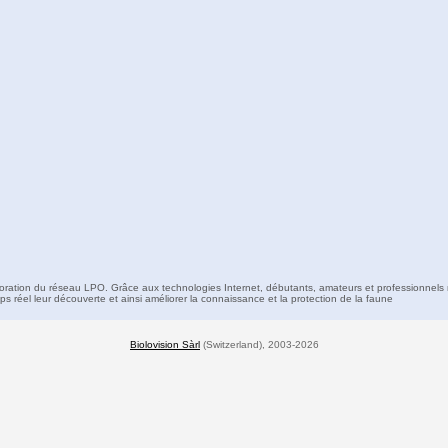
boration du réseau LPO. Grâce aux technologies Internet, débutants, amateurs et professionnels 
s réel leur découverte et ainsi améliorer la connaissance et la protection de la faune
Biolovision Sàrl
(Switzerland), 2003-2026