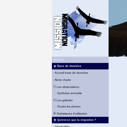
Accueil
Base de données
-
Accueil base de données
-
Notre charte
Les observations
-
Synthèse annuelle
Les galeries
-
Toutes les photos
Statistiques d'utilisation
Qu'est-ce que la migration ?
-
Généralités