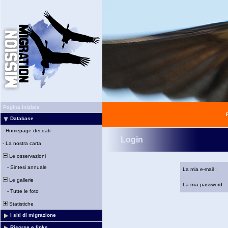
Pagina iniziale
Database
-
Homepage dei dati
Login
-
La nostra carta
Le osservazioni
-
Sintesi annuale
La mia e-mail :
Le gallerie
La mia password :
-
Tutte le foto
Statistiche
I siti di migrazione
Risorse e links