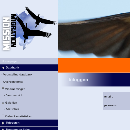
Homepage
Databank
-
Voorstelling databank
Inloggen
-
Overeenkomst
Waarnemingen
-
Jaaroverzicht
email :
Galerijen
paswoord :
-
Alle foto's
Gebruiksstatistieken
Telposten
Bronnen en links