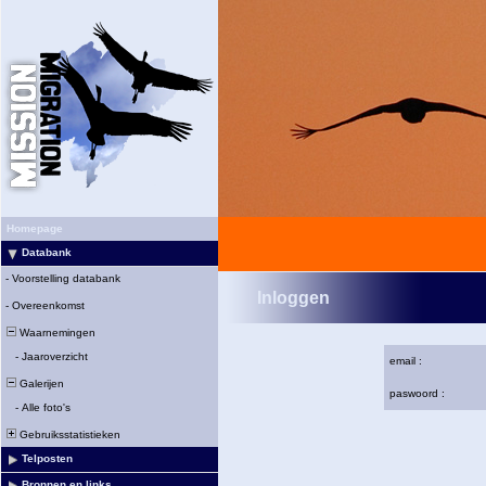
Homepage
Databank
-
Voorstelling databank
Inloggen
-
Overeenkomst
Waarnemingen
-
Jaaroverzicht
email :
Galerijen
paswoord :
-
Alle foto's
Gebruiksstatistieken
Telposten
Bronnen en links