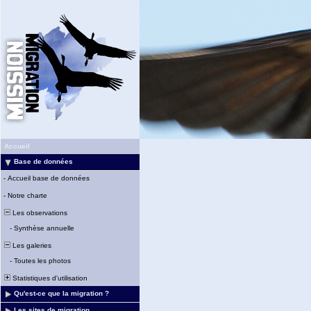
Accueil
Base de données
-
Accueil base de données
-
Notre charte
Les observations
-
Synthèse annuelle
Les galeries
-
Toutes les photos
Statistiques d'utilisation
Qu'est-ce que la migration ?
Les sites de migration