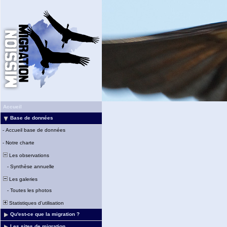
Accueil
Base de données
-
Accueil base de données
-
Notre charte
Les observations
-
Synthèse annuelle
Les galeries
-
Toutes les photos
Statistiques d'utilisation
Qu'est-ce que la migration ?
Les sites de migration