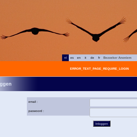
nl
es
en
it
de
fr
Bezoeker Anoniem
ERROR_TEXT_PAGE_REQUIRE_LOGIN
oggen
email :
paswoord :