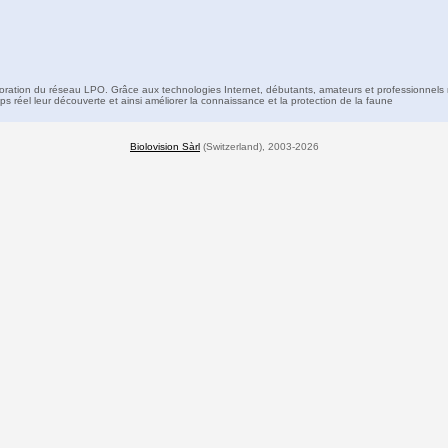
boration du réseau LPO. Grâce aux technologies Internet, débutants, amateurs et professionnels 
s réel leur découverte et ainsi améliorer la connaissance et la protection de la faune
Biolovision Sàrl
(Switzerland), 2003-2026