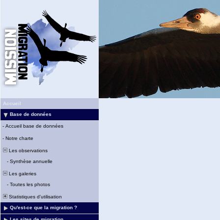
Accueil
Base de données
-
Accueil base de données
-
Notre charte
Les observations
-
Synthèse annuelle
Les galeries
-
Toutes les photos
Statistiques d'utilisation
Qu'est-ce que la migration ?
Les sites de migration